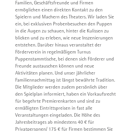
Familien, Geschäftsfreunde und Firmen
ermöglichen einen direkten Kontakt zu den
Spielern und Machern des Theaters. Wir laden Sie
Wir gastieren
Presse
ein, bei exklusiven Probenbesuchen den Puppen
in die Augen zu schauen, hinter die Kulissen zu
blicken und zu erleben, wie neue Inszenierungen
entstehen. Darüber hinaus veranstaltet der
Förderverein in regelmäßigem Turnus
Puppenstammtische, bei denen sich Förderer und
Waidspeicher auf Vimeo
AGB
Freunde austauschen können und neue
Aktivitäten planen. Und unser jährlicher
Familiennachmittag ist längst bewährte Tradition.
Die Mitglieder werden zudem persönlich über
den Spielplan informiert, haben ein Vorkaufsrecht
für begehrte Premierenkarten und sind zu
Programme Booklet 26 | 27
ermäßigten Eintrittspreisen in fast alle
Veranstaltungen eingeladen. Die Höhe des
Jahresbeitrages ab mindestens 40 € für
Privatpersonen/ 175 € für Firmen bestimmen Sie