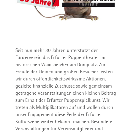
FSJ Kultur
Repertoire
Dramaturgie
Beratung
Synergura auf Vimeo
Login
Seit nun mehr 30 Jahren unterstützt der
Förderverein das Erfurter Puppentheater im
historischen Waidspeicher am Domplatz. Zur
Freude der kleinen und großen Besucher leisten
Club Orange
Das Ensemble
Informationen für Kindergarten- und Schulgruppen
wir durch öffentlichkeitswirksame Aktionen,
gezielte finanzielle Zuschüsse sowie gemeinsam
getragene Veranstaltungen einen kleinen Beitrag
zum Erhalt der Erfurter Puppenspielkunst. Wir
treten als Multiplikatoren auf und wollen durch
Theaterpädagogische Angebote
Theaterpädagogische Angebote
unser Engagement diese Perle der Erfurter
Kulturszene weiter bekannt machen. Besondere
Veranstaltungen für Vereinsmitglieder und