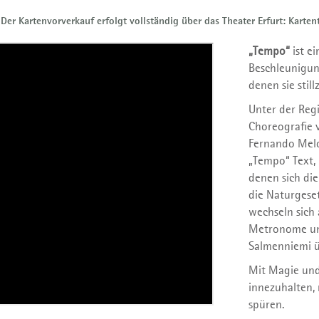
Der Kartenvorverkauf erfolgt vollständig über das Theater Erfurt: Karte
„Tempo“
ist ei
Beschleunigun
denen sie still
Unter der Regi
Choreografie 
Fernando Melo
„Tempo“ Text,
denen sich di
die Naturgeset
wechseln sich
Metronome und
Salmenniemi üb
Mit Magie und
innezuhalten
spüren.