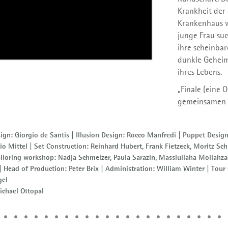
Krankheit der
Krankenhaus w
junge Frau suc
ihre scheinbar
dunkle Geheim
ihres Lebens.
„Finale (eine 
gemeinsamen 
gn: Giorgio de Santis | Illusion Design: Rocco Manfredi | Puppet Design: 
 Lio Mittel | Set Construction: Reinhard Hubert, Frank Fietzeck, Moritz 
iloring workshop: Nadja Schmelzer, Paula Sarazin, Massiullaha Mollahzada
| Head of Production: Peter Brix | Administration: William Winter | Tour
gel
ichael Ottopal