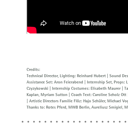
Wir gastieren
Presse
Credits:
Technical Director, Lighting: Reinhard Hubert | Sound Desi
Waidspeicher auf Vimeo
AGB
Assistance Set: Aron Feierabend | Internship Set, Props:
Czyzykowski | Internship Costumes: Elisabeth Maurer | Ta
Kaplan, Myriam Sutton | Coach Text: Caroline Scholz Ott 
| Artistic Directors Familie Flöz: Hajo Schüler, Michael Vo
Thanks to: Rotes Pferd, MWB Berlin, Aureliusz Smigiel, M
Programme Booklet 26 | 27