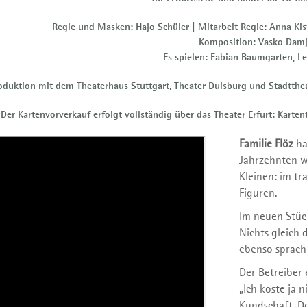
Regie und Masken: Hajo Schüler | Mitarbeit Regie: Anna Ki
Komposition: Vasko Damj
Es spielen: Fabian Baumgarten, Le
roduktion mit dem Theaterhaus Stuttgart, Theater Duisburg und Stadtth
Der Kartenvorverkauf erfolgt vollständig über das Theater Erfurt: Karte
Familie Flöz
ha
Jahrzehnten w
Kleinen: im tr
Figuren.
Im neuen Stüc
Nichts gleich 
ebenso sprachl
Der Betreiber 
„Ich koste ja 
Kundschaft. Do