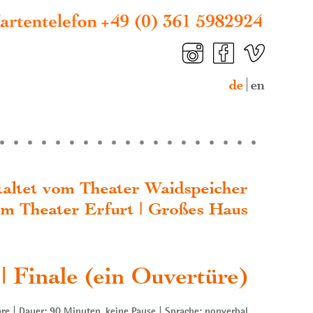
de
en
staltet vom Theater Waidspeicher
im Theater Erfurt | Großes Haus
| Finale (ein Ouvertüre)
re | Dauer: 90 Minuten, keine Pause | Sprache: nonverbal