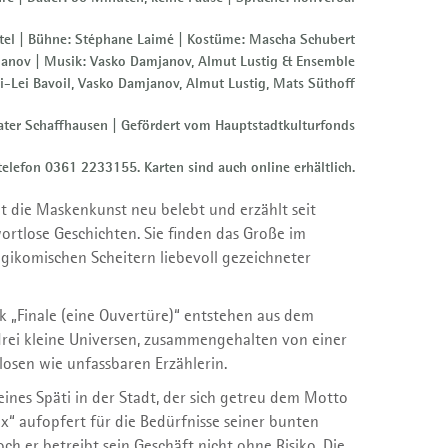
stel | Bühne: Stéphane Laimé | Kostüme: Mascha Schubert
anov | Musik: Vasko Damjanov, Almut Lustig & Ensemble
i-Lei Bavoil, Vasko Damjanov, Almut Lustig, Mats Süthoff
eater Schaffhausen | Gefördert vom Hauptstadtkulturfonds
ntelefon 0361 2233155. Karten sind auch online erhältlich.
t die Maskenkunst neu belebt und erzählt seit
ortlose Geschichten. Sie finden das Große im
agikomischen Scheitern liebevoll gezeichneter
k „Finale (eine Ouvertüre)“ entstehen aus dem
drei kleine Universen, zusammengehalten von einer
osen wie unfassbaren Erzählerin.
eines Späti in der Stadt, der sich getreu dem Motto
nix“ aufopfert für die Bedürfnisse seiner bunten
ch er betreibt sein Geschäft nicht ohne Risiko. Die