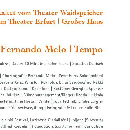
staltet vom Theater Waidspeicher
 im Theater Erfurt | Großes Haus
 Fernando Melo | Tempo
ahre | Dauer: 60 Minuten, keine Pause | Sprache: Deutsch
 | Choreografie: Fernando Melo | Text: Harry Salmenniemi
Barbara Kanc, Winston Reynolds, Luigi Sardone/Iiro Näkki
d Design: Samuli Kosminen | Kostüme: Georgina Spencer
nes Hallikas | Bühnenmanagement/Rigger: Hedda Liukkala
sterin: June Horton-White | Tour Technik: Emilie Largier
nt: Yellow Everything | Fotografie & Trailer: Kalle Nio
lsinki Festival, Lutkovno Gledališče Ljubljana (Slovenia)
: Alfred Kordelin | Foundation, Saastamoinen Foundation