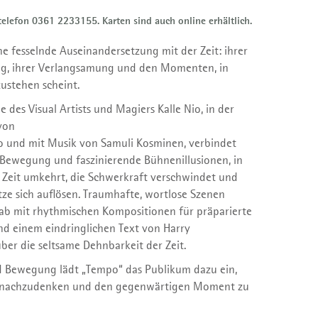
ntelefon 0361 2233155. Karten sind auch online erhältlich.
ne fesselnde Auseinandersetzung mit der Zeit: ihrer
g, ihrer Verlangsamung und den Momenten, in
zustehen scheint.
e des Visual Artists und Magiers Kalle Nio, in der
von
 und mit Musik von Samuli Kosminen, verbindet
 Bewegung und faszinierende Bühnenillusionen, in
e Zeit umkehrt, die Schwerkraft verschwindet und
ze sich auflösen. Traumhafte, wortlose Szenen
 ab mit rhythmischen Kompositionen für präparierte
 einem eindringlichen Text von Harry
er die seltsame Dehnbarkeit der Zeit.
 Bewegung lädt „Tempo“ das Publikum dazu ein,
, nachzudenken und den gegenwärtigen Moment zu